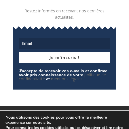
Restez informés en recevant nos dernières
actualités.
Je m'inscris !
J'accepte de recevoir vos e-mails et confirme
politique de
avoir pris connaissance de votre
confidentialité
mentions légales
et
.
Mentions légales
Contactez-nous
Nous utilisons des cookies pour vous offrir la meilleure
Espace privé
Politique de confidentialité
expérience sur notre site.
Pour connaitre les cookies utilisés ou les désactiver et lire notre