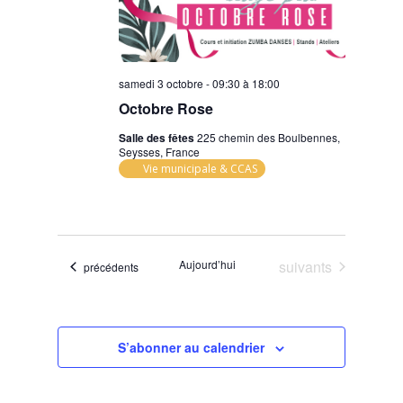
samedi 3 octobre - 09:30
à
18:00
Octobre Rose
Salle des fêtes
225 chemin des Boulbennes,
Seysses, France
Vie municipale & CCAS
Évènements
Aujourd’hui
suivants
Évènements
précédents
S’abonner au calendrier