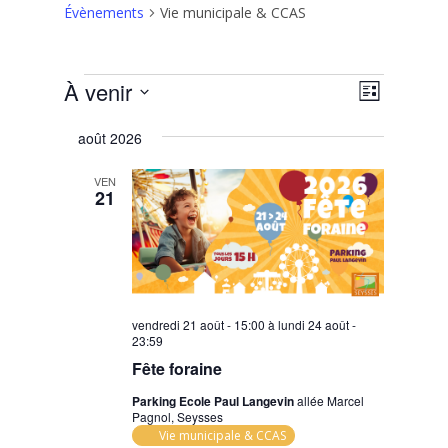
Évènements
Vie municipale & CCAS
Évènements
Navigat
Navigat
À venir
Liste
de
par
Sélectionnez
vues
consult
août 2026
une
Évènem
date.
VEN
21
vendredi 21 août - 15:00
à
lundi 24 août -
23:59
Fête foraine
Parking Ecole Paul Langevin
allée Marcel
Pagnol, Seysses
Vie municipale & CCAS