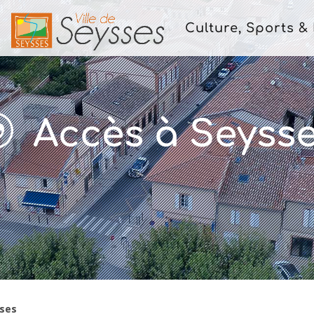
Culture, Sports & 
Accès à Seyss
sses