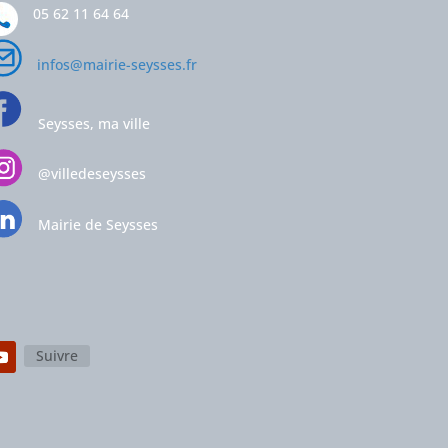
05 62 11 64 64
infos@mairie-seysses.fr
Seysses, ma ville
@villedeseysses
Mairie de Seysses
Suivre