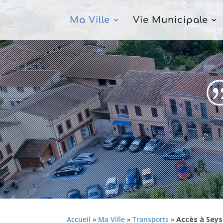
Ma Ville
Vie Municipale
Accueil
»
Ma Ville
»
Transports
»
Accès à Sey