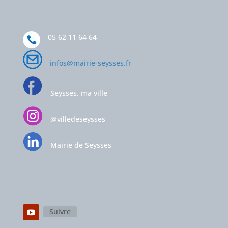
05 62 11 64 64
infos@mairie-seysses.fr
Seysses, ma ville
@villedeseysses
Mairie de Seysses
Suivre