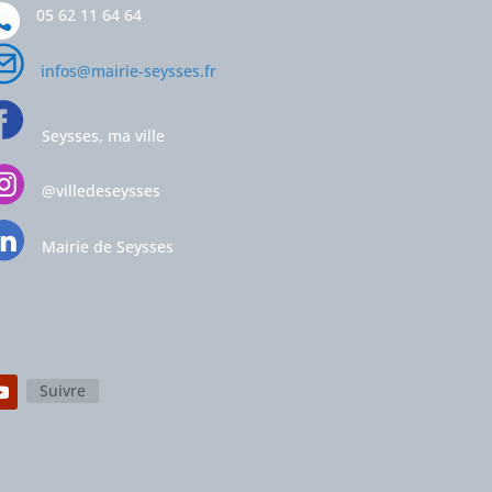
05 62 11 64 64
infos@mairie-seysses.fr
Seysses, ma ville
@villedeseysses
Mairie de Seysses
Suivre