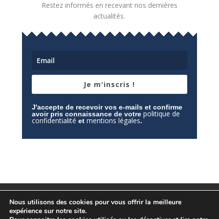
Restez informés en recevant nos dernières
actualités.
Je m'inscris !
J'accepte de recevoir vos e-mails et confirme
politique de
avoir pris connaissance de votre
confidentialité
mentions légales
et
.
Mentions légales
Contactez-nous
Nous utilisons des cookies pour vous offrir la meilleure
Espace privé
Politique de confidentialité
expérience sur notre site.