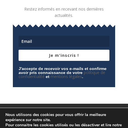
Restez informés en recevant nos dernières
actualités.
Je m'inscris !
J'accepte de recevoir vos e-mails et confirme
politique de
avoir pris connaissance de votre
confidentialité
mentions légales
et
.
Mentions légales
Contactez-nous
Nous utilisons des cookies pour vous offrir la meilleure
Espace privé
Politique de confidentialité
expérience sur notre site.
Pour connaitre les cookies utilisés ou les désactiver et lire notre