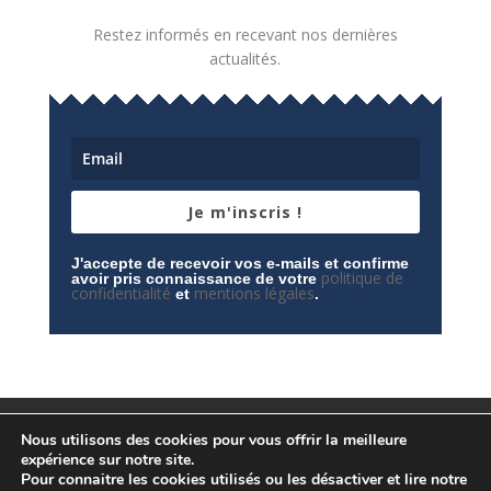
Restez informés en recevant nos dernières
actualités.
Je m'inscris !
J'accepte de recevoir vos e-mails et confirme
politique de
avoir pris connaissance de votre
confidentialité
mentions légales
et
.
Mentions légales
Contactez-nous
Nous utilisons des cookies pour vous offrir la meilleure
Espace privé
Politique de confidentialité
expérience sur notre site.
Pour connaitre les cookies utilisés ou les désactiver et lire notre