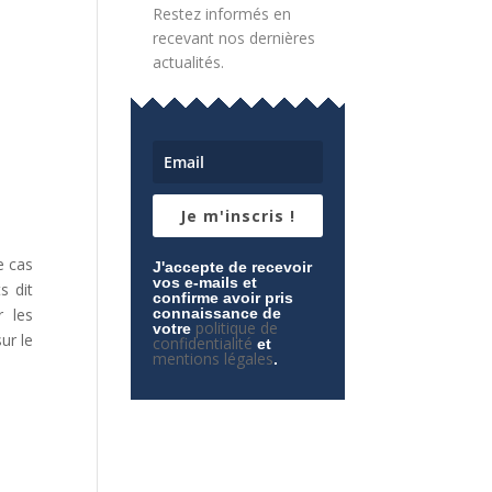
Restez informés en
recevant nos dernières
actualités.
Je m'inscris !
e cas
J'accepte de recevoir
vos e-mails et
s dit
confirme avoir pris
r les
connaissance de
politique de
votre
ur le
confidentialité
et
mentions légales
.