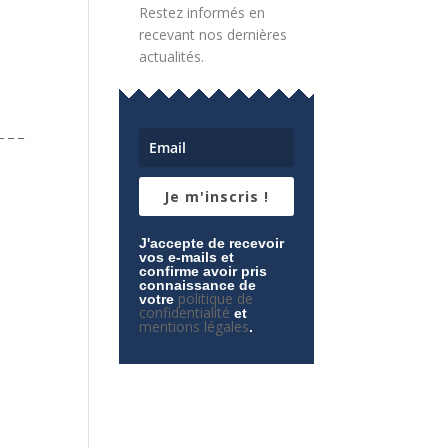
Restez informés en
recevant nos dernières
actualités.
_ _ _
Je m'inscris !
J'accepte de recevoir
vos e-mails et
confirme avoir pris
connaissance de
politique de
votre
confidentialité
et
mentions légales
.