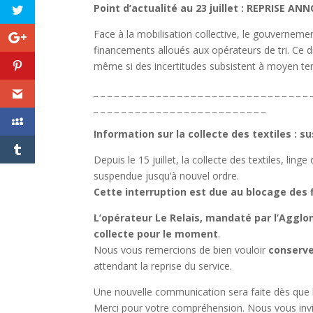
Point d’actualité au 23 juillet : REPRISE A
Face à la mobilisation collective, le gouvernemen
financements alloués aux opérateurs de tri. Ce d
même si des incertitudes subsistent à moyen te
_ _ _ _ _ _ _ _ _ _ _ _ _ _ _ _ _ _ _ _ _ _ _ _ _ _ _ _ _ _ _ 
_ _ _ _ _ _ _ _ _ _ _ _ _ _ _ _ _ _ _ _ _ _ _ _ _
Information sur la collecte des textiles :
Depuis le 15 juillet, la collecte des textiles, li
suspendue jusqu’à nouvel ordre.
Cette interruption est due au blocage des
L’opérateur Le Relais, mandaté par l’Agglo
collecte pour le moment
.
Nous vous remercions de bien vouloir
conserve
attendant la reprise du service.
Une nouvelle communication sera faite dès que l
Merci pour votre compréhension. Nous vous invit