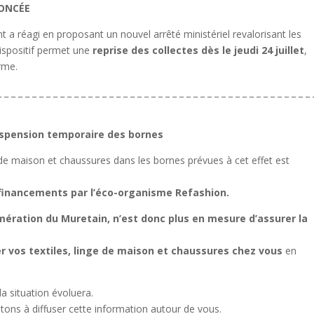
NNONCÉE
t a réagi en proposant un nouvel arrêté ministériel revalorisant les
ispositif permet une
reprise des collectes dès le jeudi 24 juillet
,
rme.
_ _ _ _ _ _ _ _ _ _ _ _ _ _ _ _ _ _ _ _ _ _ _ _ _ _ _ _ _ _ _ _ _ _ _ _ _ _ _ _ _ _ _ _ _ 
 suspension temporaire des bornes
nge de maison et chaussures dans les bornes prévues à cet effet est
 financements par l’éco-organisme Refashion.
mération du Muretain, n’est donc plus en mesure d’assurer la
r vos textiles, linge de maison et chaussures chez vous
en
a situation évoluera.
ons à diffuser cette information autour de vous.