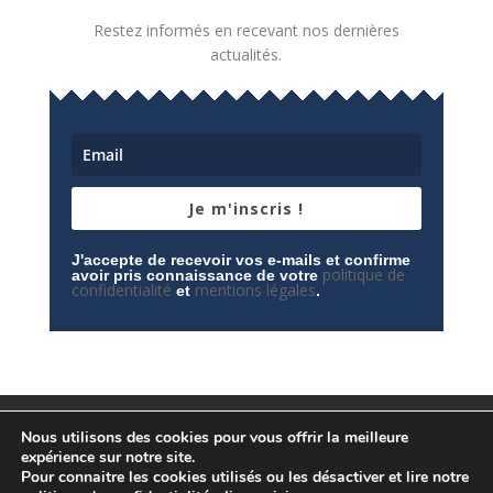
Restez informés en recevant nos dernières
actualités.
Je m'inscris !
J'accepte de recevoir vos e-mails et confirme
politique de
avoir pris connaissance de votre
confidentialité
mentions légales
et
.
Mentions légales
Contactez-nous
Nous utilisons des cookies pour vous offrir la meilleure
Espace privé
Politique de confidentialité
expérience sur notre site.
Pour connaitre les cookies utilisés ou les désactiver et lire notre