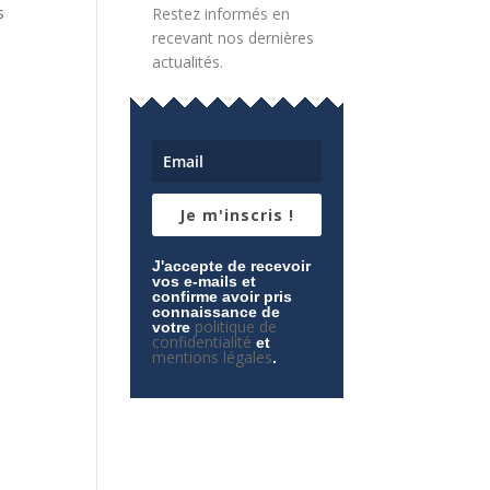
s
Restez informés en
recevant nos dernières
actualités.
Je m'inscris !
J'accepte de recevoir
vos e-mails et
confirme avoir pris
connaissance de
politique de
votre
confidentialité
et
mentions légales
.