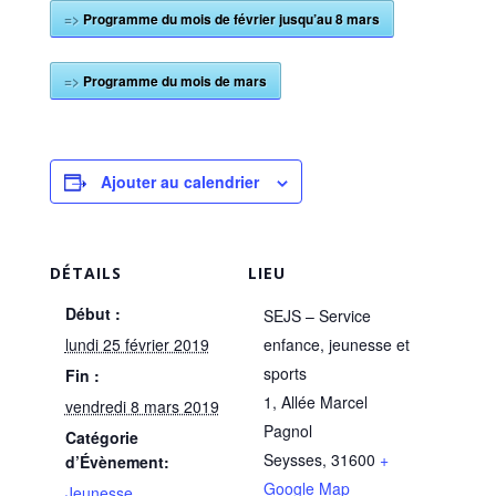
=>
Programme du mois de février jusqu’au 8 mars
=>
Programme du mois de mars
Ajouter au calendrier
DÉTAILS
LIEU
Début :
SEJS – Service
lundi 25 février 2019
enfance, jeunesse et
sports
Fin :
1, Allée Marcel
vendredi 8 mars 2019
Pagnol
Catégorie
Seysses
,
31600
+
d’Évènement:
Google Map
Jeunesse