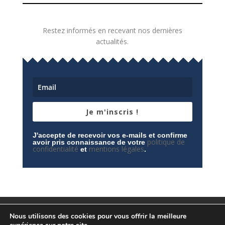
Restez informés en recevant nos dernières
actualités.
Je m'inscris !
J'accepte de recevoir vos e-mails et confirme
politique de
avoir pris connaissance de votre
confidentialité
mentions légales
et
.
Mentions légales
Contactez-nous
Nous utilisons des cookies pour vous offrir la meilleure
Espace privé
Politique de confidentialité