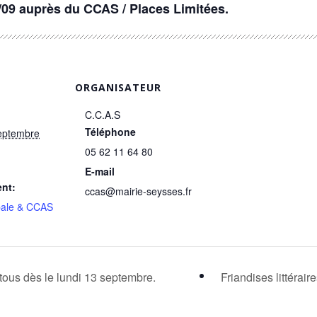
10/09 auprès du CCAS / Places Limitées.
ORGANISATEUR
C.C.A.S
Téléphone
eptembre
05 62 11 64 80
E-mail
nt:
ccas@mairie-seysses.fr
pale & CCAS
tous dès le lundi 13 septembre.
Friandises littérair