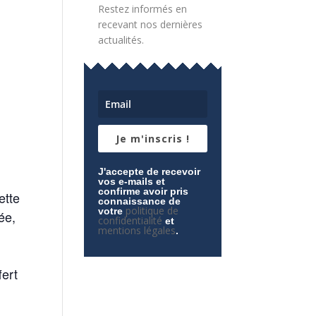
Restez informés en
recevant nos dernières
actualités.
Je m'inscris !
J'accepte de recevoir
vos e-mails et
confirme avoir pris
ette
connaissance de
politique de
votre
ée,
confidentialité
et
mentions légales
.
fert