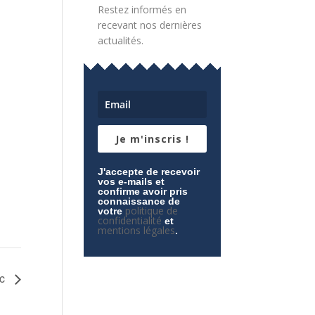
Restez informés en
recevant nos dernières
actualités.
Je m'inscris !
J'accepte de recevoir
vos e-mails et
confirme avoir pris
connaissance de
politique de
votre
confidentialité
et
mentions légales
.
ic