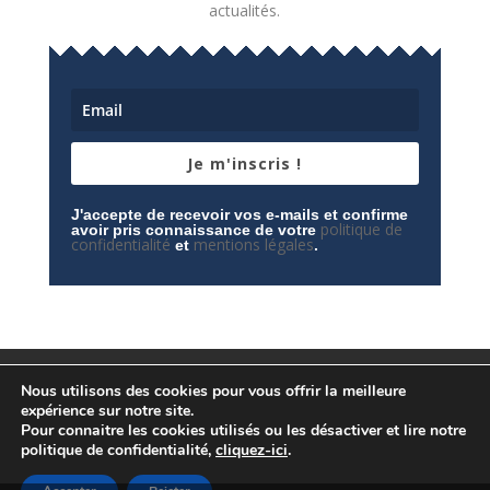
actualités.
Je m'inscris !
J'accepte de recevoir vos e-mails et confirme
politique de
avoir pris connaissance de votre
confidentialité
mentions légales
et
.
Mentions légales
Contactez-nous
Nous utilisons des cookies pour vous offrir la meilleure
Espace privé
Politique de confidentialité
expérience sur notre site.
Pour connaitre les cookies utilisés ou les désactiver et lire notre
politique de confidentialité,
cliquez-ici
.