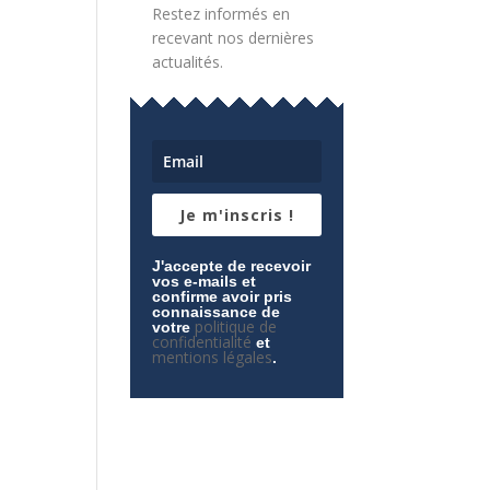
Restez informés en
recevant nos dernières
actualités.
Je m'inscris !
J'accepte de recevoir
vos e-mails et
confirme avoir pris
connaissance de
politique de
votre
confidentialité
et
mentions légales
.