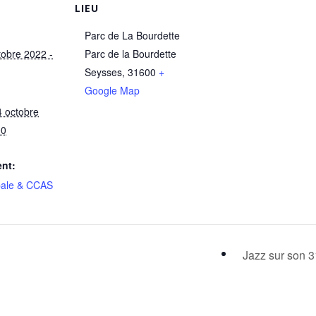
LIEU
Parc de La Bourdette
tobre 2022 -
Parc de la Bourdette
Seysses
,
31600
+
Google Map
4 octobre
00
nt:
pale & CCAS
Jazz sur son 