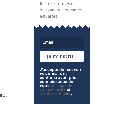
Restez informés en
recevant nos dernières
actualités.
Je m'inscris !
J'accepte de recevoir
vos e-mails et
confirme avoir pris
connaissance de
politique de
votre
confidentialité
et
ire.
mentions légales
.