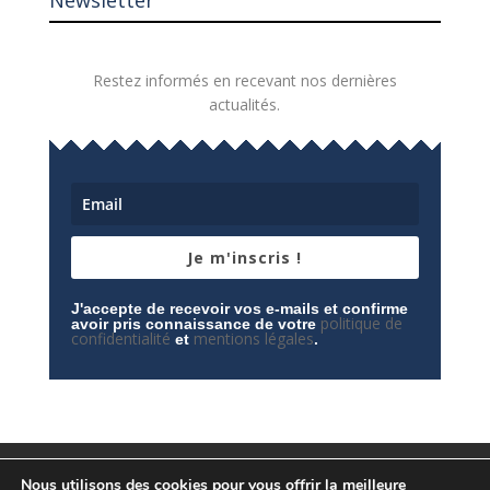
Newsletter
Restez informés en recevant nos dernières
actualités.
Je m'inscris !
J'accepte de recevoir vos e-mails et confirme
politique de
avoir pris connaissance de votre
confidentialité
mentions légales
et
.
Mentions légales
Contactez-nous
Nous utilisons des cookies pour vous offrir la meilleure