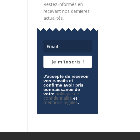
Restez informés en
recevant nos dernières
actualités.
Je m'inscris !
J'accepte de recevoir
vos e-mails et
confirme avoir pris
connaissance de
politique de
votre
confidentialité
et
mentions légales
.