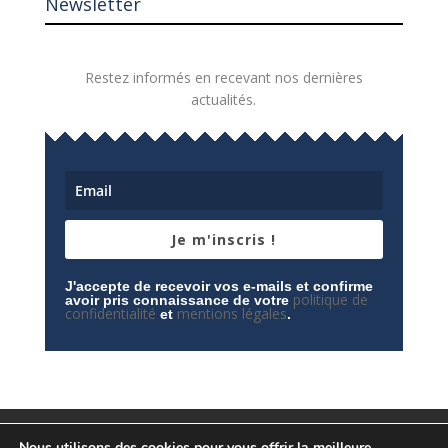
Newsletter
Restez informés en recevant nos dernières
actualités.
Je m'inscris !
J'accepte de recevoir vos e-mails et confirme
politique de
avoir pris connaissance de votre
confidentialité
mentions légales
et
.
Mentions légales
Contactez-nous
Nous utilisons des cookies pour vous offrir la meilleure