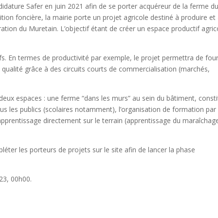
didature Safer en
juin 2021
afin de se porter acquéreur de la ferme d
ition foncière, la mairie porte un projet agricole destiné à produire et
ation du Muretain. L’objectif étant de créer un espace productif agric
ifs. En termes de productivité par exemple, le projet permettra de four
 qualité grâce à des circuits courts de commercialisation (marchés,
deux espaces : une ferme “dans les murs” au sein du bâtiment, const
us les publics (scolaires notamment), l’organisation de formation par 
’apprentissage directement sur le terrain (apprentissage du maraîchag
éter les porteurs de projets sur le site afin de lancer la phase
023, 00h00.