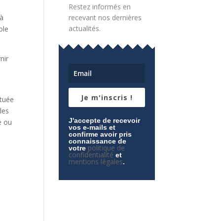
u
Restez informés en
 à
recevant nos dernières
actualités.
ole
nir
Je m'inscris !
ituée
les
J'accepte de recevoir
e ou
vos e-mails et
confirme avoir pris
connaissance de
politique de
votre
confidentialité
et
mentions légales
.