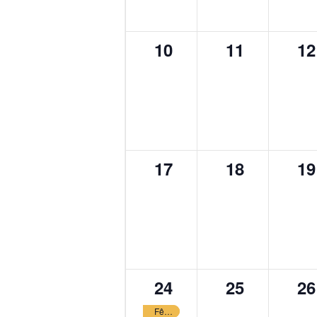
0
0
0
10
11
12
évènement,
évènement
év
0
0
0
17
18
19
évènement,
évènement
év
1
0
0
24
25
26
évènement,
évènement
év
Fête foraine