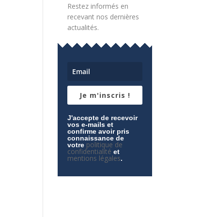
Restez informés en
ment,
recevant nos dernières
actualités.
Je m'inscris !
ment,
J'accepte de recevoir
vos e-mails et
confirme avoir pris
connaissance de
politique de
votre
confidentialité
et
mentions légales
.