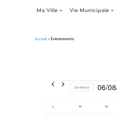
Ma Ville
Vie Municipale
Accueil
»
Évènements
Évènements
06/08
Ce mois-ci
Sélectionne
une
Calendrier
L
LUNDI
M
MARDI
M
MERC
date.
de