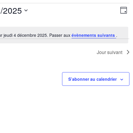
Nav
Na
2/2025
de
Jour
par
vu
ez
cons
Év
ur jeudi 4 décembre 2025. Passer aux
évènements suivants
.
Notice
Jour suivant
S’abonner au calendrier