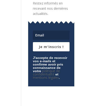
Restez informés en
igation
vigation
recevant nos dernières
actualités.
es
ultations
ènement
Je m'inscris !
J'accepte de recevoir
vos e-mails et
confirme avoir pris
connaissance de
politique de
votre
confidentialité
et
mentions légales
.