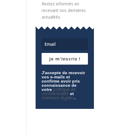
Restez informés en
recevant nos dernières
actualités.
Je m'inscris !
J'accepte de recevoir
vos e-mails et
confirme avoir pris
connaissance de
politique de
votre
confidentialité
et
mentions légales
.