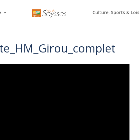
e
Culture, Sports & Lois
te_HM_Girou_complet