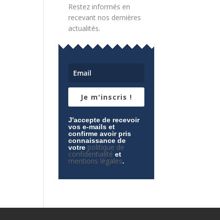
Restez informés en
recevant nos dernières
actualités.
Je m'inscris !
J'accepte de recevoir
vos e-mails et
confirme avoir pris
connaissance de
politique de
votre
confidentialité
et
mentions légales
.