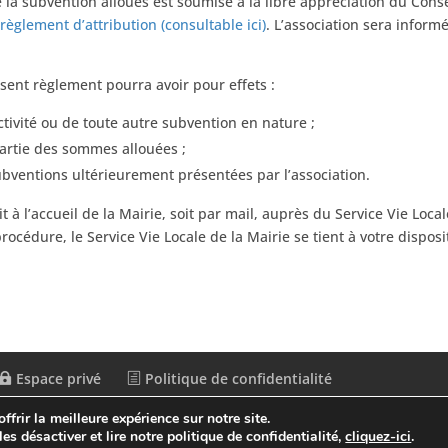
de la subvention alloués est soumise à la libre appréciation du Cons
e
règlement d’attribution (consultable ici)
. L’association sera inform
ésent règlement pourra avoir pour effets :
ectivité ou de toute autre subvention en nature ;
artie des sommes allouées ;
ventions ultérieurement présentées par l’association.
 à l’accueil de la Mairie, soit par mail, auprès du Service Vie Loca
océdure, le Service Vie Locale de la Mairie se tient à votre dispos
Espace privé
Politique de confidentialité
frir la meilleure expérience sur notre site.
es désactiver et lire notre politique de confidentialité,
cliquez-ici
.