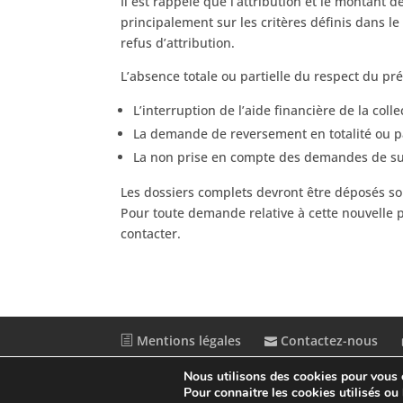
Il est rappelé que l’attribution et le montant 
principalement sur les critères définis dans l
refus d’attribution.
L’absence totale ou partielle du respect du pr
L’interruption de l’aide financière de la coll
La demande de reversement en totalité ou p
La non prise en compte des demandes de sub
Les dossiers complets devront être déposés soit
Pour toute demande relative à cette nouvelle pr
contacter.
Mentions légales
Contactez-nous
Nous utilisons des cookies pour vous of
© Conception
Agence CosiWeb
Pour connaitre les cookies utilisés ou l