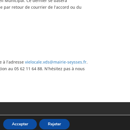
eil Municipal. Ce dernier se basera
ée par retour de courrier de l’accord ou du
le à l’adresse
vielocale.vds@mairie-seysses.fr
.
ition au 05 62 11 64 88. N’hésitez pas à nous
Accepter
Rejeter