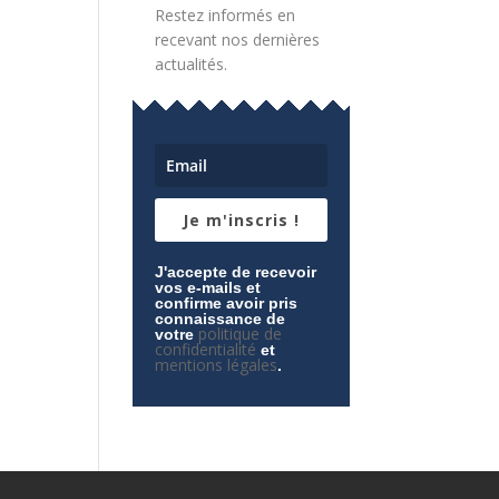
Restez informés en
recevant nos dernières
actualités.
Je m'inscris !
J'accepte de recevoir
vos e-mails et
confirme avoir pris
connaissance de
politique de
votre
confidentialité
et
mentions légales
.