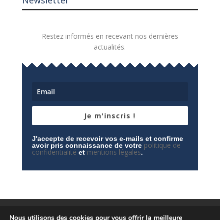
Newsletter
Restez informés en recevant nos dernières
actualités.
Je m'inscris !
J'accepte de recevoir vos e-mails et confirme
politique de
avoir pris connaissance de votre
confidentialité
mentions légales
et
.
Mentions légales
Contactez-nous
Nous utilisons des cookies pour vous offrir la meilleure