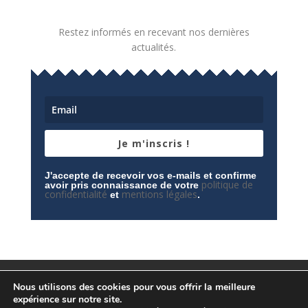
Restez informés en recevant nos dernières
actualités.
Je m'inscris !
J'accepte de recevoir vos e-mails et confirme
politique de
avoir pris connaissance de votre
confidentialité
mentions légales
et
.
Mentions légales
Contactez-nous
Nous utilisons des cookies pour vous offrir la meilleure
Espace privé
Politique de confidentialité
expérience sur notre site.