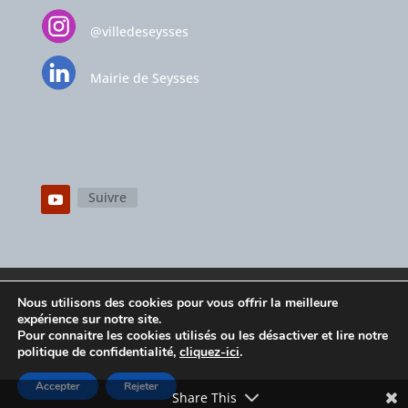
@villedeseysses
Mairie de Seysses
Suivre
Mentions légales
Contactez-nous
Nous utilisons des cookies pour vous offrir la meilleure
Espace privé
Politique de confidentialité
expérience sur notre site.
Pour connaitre les cookies utilisés ou les désactiver et lire notre
politique de confidentialité,
cliquez-ici
.
Accepter
Rejeter
© Conception
Agence CosiWeb
Share This