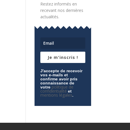
Restez informés en
recevant nos dernières
actualités.
Je m'inscris !
J'accepte de recevoir
vos e-mails et
confirme avoir pris
connaissance de
politique de
votre
confidentialité
et
mentions légales
.