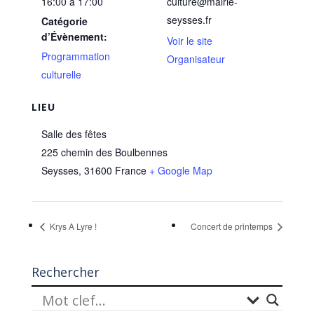
16:00 à 17:00
culture@mairie-
seysses.fr
Catégorie
d’Évènement:
Voir le site
Programmation
Organisateur
culturelle
LIEU
Salle des fêtes
225 chemin des Boulbennes
Seysses
,
31600
France
+ Google Map
Krys A Lyre !
Concert de printemps
Rechercher