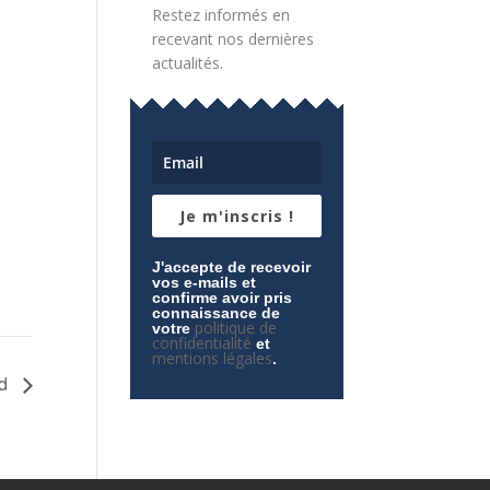
Restez informés en
recevant nos dernières
actualités.
Je m'inscris !
J'accepte de recevoir
vos e-mails et
confirme avoir pris
connaissance de
politique de
votre
confidentialité
et
mentions légales
.
ud