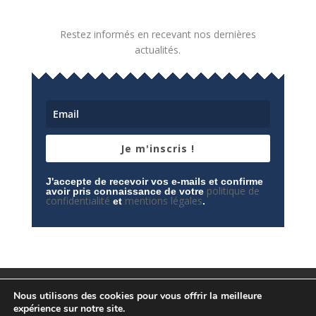
Restez informés en recevant nos dernières
actualités.
Je m'inscris !
J'accepte de recevoir vos e-mails et confirme
politique de
avoir pris connaissance de votre
confidentialité
mentions légales
et
.
Mentions légales
Contactez-nous
Nous utilisons des cookies pour vous offrir la meilleure
Espace privé
Politique de confidentialité
expérience sur notre site.