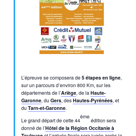
L’épreuve se composera de
5 étapes en ligne
,
sur un parcours d’environ 800 Km, sur les
départements de l’
Ariège
, de la
Haute-
Garonne
, du
Gers
, des
Hautes-Pyrénées
, et
du
Tarn-et-Garonne
.
ème
Le grand départ de cette 44
édition sera
donné de l’
Hôtel de la Région Occitanie à
Toulouse
et l’arrivée finale sera jugée après la