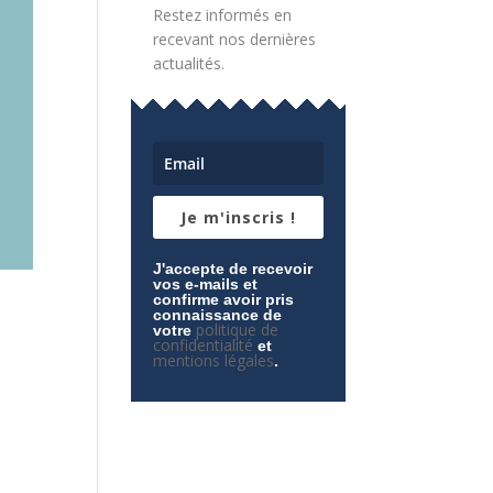
Restez informés en
recevant nos dernières
actualités.
Je m'inscris !
J'accepte de recevoir
vos e-mails et
confirme avoir pris
connaissance de
politique de
votre
confidentialité
et
mentions légales
.