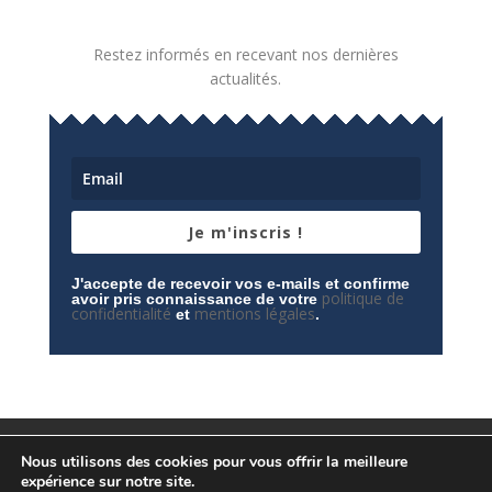
Restez informés en recevant nos dernières
actualités.
Je m'inscris !
J'accepte de recevoir vos e-mails et confirme
politique de
avoir pris connaissance de votre
confidentialité
mentions légales
et
.
Mentions légales
Contactez-nous
Nous utilisons des cookies pour vous offrir la meilleure
Espace privé
Politique de confidentialité
expérience sur notre site.