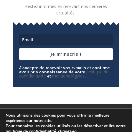
Restez informés en recevant nos dernières
actualités.
Je m'inscris !
J'accepte de recevoir vos e-mails et confirme
politique de
avoir pris connaissance de votre
confidentialité
mentions légales
et
.
Mentions légales
Contactez-nous
Nous utilisons des cookies pour vous offrir la meilleure
Espace privé
Politique de confidentialité
expérience sur notre site.
Pour connaitre les cookies utilisés ou les désactiver et lire notre
politique de confidentialité,
cliquez-ici
.