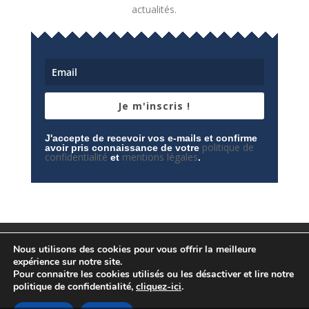
actualités.
Je m'inscris !
J'accepte de recevoir vos e-mails et confirme
politique de
avoir pris connaissance de votre
confidentialité
mentions légales
et
.
Mentions légales
Contactez-nous
Nous utilisons des cookies pour vous offrir la meilleure
Espace privé
Politique de confidentialité
expérience sur notre site.
Pour connaitre les cookies utilisés ou les désactiver et lire notre
politique de confidentialité,
cliquez-ici
.