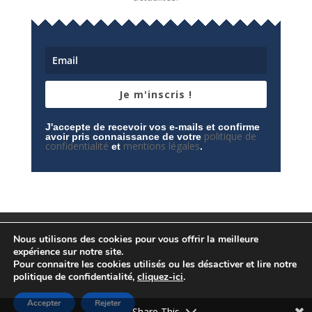
Je m'inscris !
J'accepte de recevoir vos e-mails et confirme
politique de
avoir pris connaissance de votre
confidentialité
mentions légales
et
.
Mentions légales
Contactez-nous
Nous utilisons des cookies pour vous offrir la meilleure
Espace privé
Politique de confidentialité
expérience sur notre site.
Pour connaitre les cookies utilisés ou les désactiver et lire notre
politique de confidentialité,
cliquez-ici
.
Accepter
Rejeter
© Conception
Agence CosiWeb
Share This