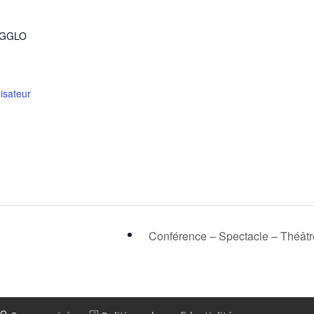
R
AGGLO
nisateur
Conférence – Spectacle – Théât