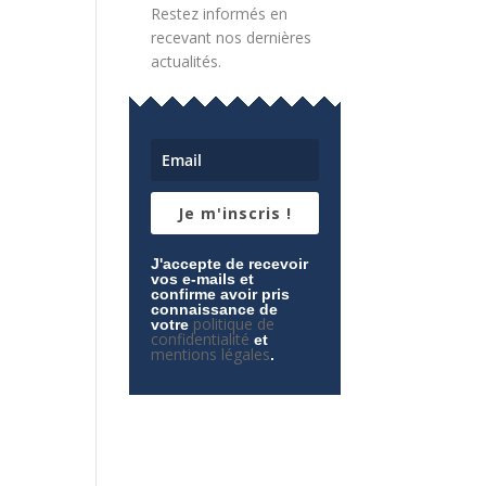
Restez informés en
recevant nos dernières
actualités.
Je m'inscris !
J'accepte de recevoir
vos e-mails et
confirme avoir pris
connaissance de
politique de
votre
confidentialité
et
mentions légales
.