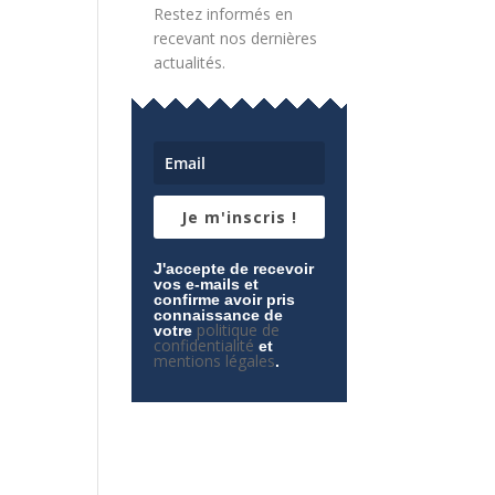
Restez informés en
recevant nos dernières
actualités.
Je m'inscris !
J'accepte de recevoir
vos e-mails et
confirme avoir pris
connaissance de
politique de
votre
confidentialité
et
mentions légales
.