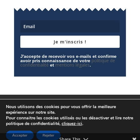
Je m'inscris !
J'accepte de recevoir vos e-mails et confirme
politique de
avoir pris connaissance de votre
confidentialité
mentions légales
et
.
Mentions légales
Contactez-nous
Nous utilisons des cookies pour vous offrir la meilleure
Espace privé
Politique de confidentialité
expérience sur notre site.
Pour connaitre les cookies utilisés ou les désactiver et lire notre
politique de confidentialité,
cliquez-ici
.
Accepter
Rejeter
© Conception
Agence CosiWeb
Share This