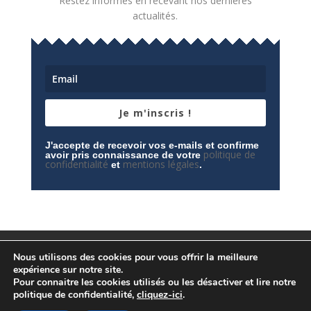
Restez informés en recevant nos dernières
actualités.
Je m'inscris !
J'accepte de recevoir vos e-mails et confirme
politique de
avoir pris connaissance de votre
confidentialité
mentions légales
et
.
Mentions légales
Contactez-nous
Nous utilisons des cookies pour vous offrir la meilleure
Espace privé
Politique de confidentialité
expérience sur notre site.
Pour connaitre les cookies utilisés ou les désactiver et lire notre
politique de confidentialité,
cliquez-ici
.