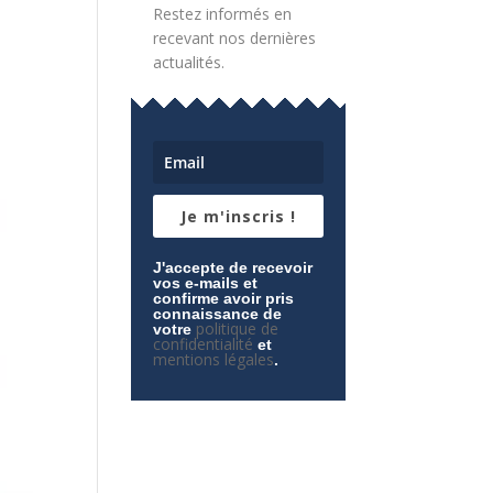
Restez informés en
recevant nos dernières
actualités.
Je m'inscris !
J'accepte de recevoir
vos e-mails et
confirme avoir pris
connaissance de
politique de
votre
confidentialité
et
mentions légales
.