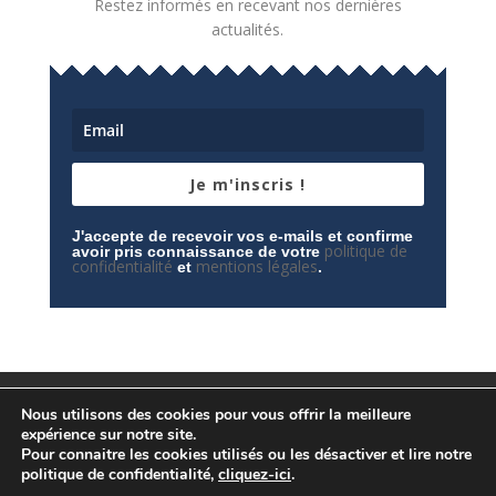
Restez informés en recevant nos dernières
actualités.
Je m'inscris !
J'accepte de recevoir vos e-mails et confirme
politique de
avoir pris connaissance de votre
confidentialité
mentions légales
et
.
Mentions légales
Contactez-nous
Nous utilisons des cookies pour vous offrir la meilleure
Espace privé
Politique de confidentialité
expérience sur notre site.
Pour connaitre les cookies utilisés ou les désactiver et lire notre
politique de confidentialité,
cliquez-ici
.