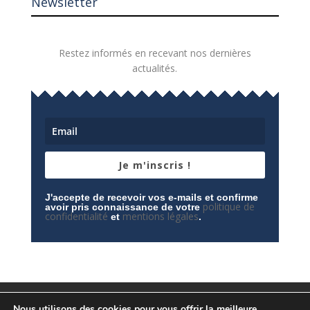
Newsletter
Restez informés en recevant nos dernières
actualités.
Je m'inscris !
J'accepte de recevoir vos e-mails et confirme
politique de
avoir pris connaissance de votre
confidentialité
mentions légales
et
.
Mentions légales
Contactez-nous
Nous utilisons des cookies pour vous offrir la meilleure