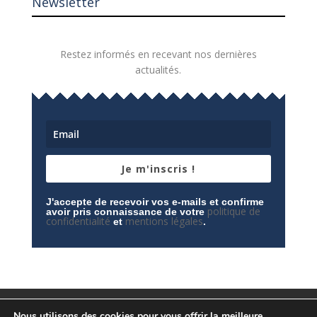
Newsletter
Restez informés en recevant nos dernières
actualités.
Je m'inscris !
J'accepte de recevoir vos e-mails et confirme
politique de
avoir pris connaissance de votre
confidentialité
mentions légales
et
.
Mentions légales
Contactez-nous
Nous utilisons des cookies pour vous offrir la meilleure