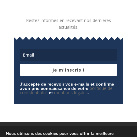
Restez informés en recevant nos dernières
actualités.
Je m'inscris !
J'accepte de recevoir vos e-mails et confirme
politique de
avoir pris connaissance de votre
confidentialité
mentions légales
et
.
Mentions légales
Contactez-nous
Nous utilisons des cookies pour vous offrir la meilleure
Espace privé
Politique de confidentialité